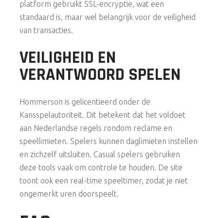
platform gebruikt SSL-encryptie, wat een
standaard is, maar wel belangrijk voor de veiligheid
van transacties.
VEILIGHEID EN
VERANTWOORD SPELEN
Hommerson is gelicentieerd onder de
Kansspelautoriteit. Dit betekent dat het voldoet
aan Nederlandse regels rondom reclame en
speellimieten. Spelers kunnen daglimieten instellen
en zichzelf uitsluiten. Casual spelers gebruiken
deze tools vaak om controle te houden. De site
toont ook een real-time speeltimer, zodat je niet
ongemerkt uren doorspeelt.