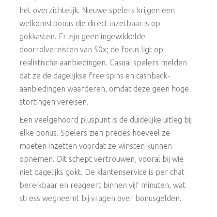
het overzichtelijk. Nieuwe spelers krijgen een
welkomstbonus die direct inzetbaar is op
gokkasten. Er zijn geen ingewikkelde
doorrolvereisten van 50x; de focus ligt op
realistische aanbiedingen. Casual spelers melden
dat ze de dagelijkse free spins en cashback-
aanbiedingen waarderen, omdat deze geen hoge
stortingen vereisen.
Een veelgehoord pluspunt is de duidelijke uitleg bij
elke bonus. Spelers zien precies hoeveel ze
moeten inzetten voordat ze winsten kunnen
opnemen. Dit schept vertrouwen, vooral bij wie
niet dagelijks gokt. De klantenservice is per chat
bereikbaar en reageert binnen vijf minuten, wat
stress wegneemt bij vragen over bonusgelden.