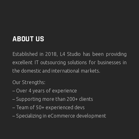
ABOUT US
Established in 2018, L4 Studio has been providing
excellent IT outsourcing solutions for businesses in
the domestic and international markets.
Our Strengths:
– Over 4 years of experience
– Supporting more than 200+ clients
– Team of 50+ experienced devs
– Specializing in eCommerce development