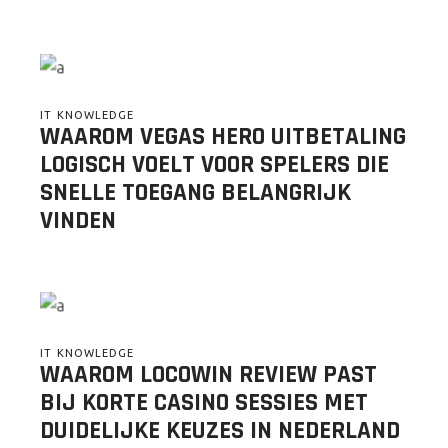
IT KNOWLEDGE
WAAROM VEGAS HERO UITBETALING
LOGISCH VOELT VOOR SPELERS DIE
SNELLE TOEGANG BELANGRIJK
VINDEN
IT KNOWLEDGE
WAAROM LOCOWIN REVIEW PAST
BIJ KORTE CASINO SESSIES MET
DUIDELIJKE KEUZES IN NEDERLAND