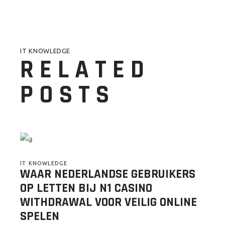
IT KNOWLEDGE
RELATED
POSTS
IT KNOWLEDGE
WAAR NEDERLANDSE GEBRUIKERS
OP LETTEN BIJ N1 CASINO
WITHDRAWAL VOOR VEILIG ONLINE
SPELEN