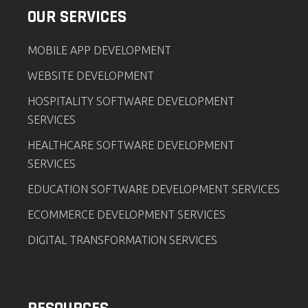
OUR SERVICES
MOBILE APP DEVELOPMENT
WEBSITE DEVELOPMENT
HOSPITALITY SOFTWARE DEVELOPMENT
SERVICES
HEALTHCARE SOFTWARE DEVELOPMENT
SERVICES
EDUCATION SOFTWARE DEVELOPMENT SERVICES
ECOMMERCE DEVELOPMENT SERVICES
DIGITAL TRANSFORMATION SERVICES