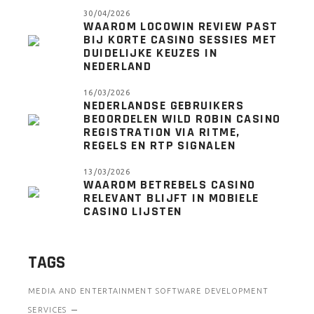
30/04/2026
WAAROM LOCOWIN REVIEW PAST
BIJ KORTE CASINO SESSIES MET
DUIDELIJKE KEUZES IN
NEDERLAND
16/03/2026
NEDERLANDSE GEBRUIKERS
BEOORDELEN WILD ROBIN CASINO
REGISTRATION VIA RITME,
REGELS EN RTP SIGNALEN
13/03/2026
WAAROM BETREBELS CASINO
RELEVANT BLIJFT IN MOBIELE
CASINO LIJSTEN
TAGS
MEDIA AND ENTERTAINMENT SOFTWARE DEVELOPMENT
SERVICES