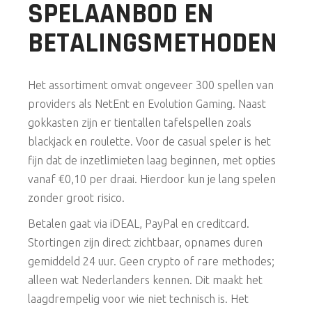
SPELAANBOD EN
BETALINGSMETHODEN
Het assortiment omvat ongeveer 300 spellen van
providers als NetEnt en Evolution Gaming. Naast
gokkasten zijn er tientallen tafelspellen zoals
blackjack en roulette. Voor de casual speler is het
fijn dat de inzetlimieten laag beginnen, met opties
vanaf €0,10 per draai. Hierdoor kun je lang spelen
zonder groot risico.
Betalen gaat via iDEAL, PayPal en creditcard.
Stortingen zijn direct zichtbaar, opnames duren
gemiddeld 24 uur. Geen crypto of rare methodes;
alleen wat Nederlanders kennen. Dit maakt het
laagdrempelig voor wie niet technisch is. Het