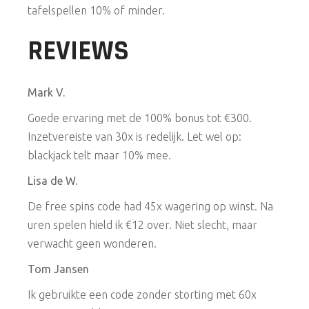
tafelspellen 10% of minder.
REVIEWS
Mark V.
Goede ervaring met de 100% bonus tot €300.
Inzetvereiste van 30x is redelijk. Let wel op:
blackjack telt maar 10% mee.
Lisa de W.
De free spins code had 45x wagering op winst. Na
uren spelen hield ik €12 over. Niet slecht, maar
verwacht geen wonderen.
Tom Jansen
Ik gebruikte een code zonder storting met 60x