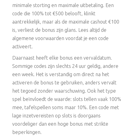
minimale storting en maximale uitbetaling. Een
code die 100% tot €500 belooft, klinkt
aantrekkelijk, maar als de maximale cashout €100
is, verliest de bonus zijn glans. Lees altijd de
algemene voorwaarden voordat je een code
activeert.
Daarnaast heeft elke bonus een vervaldatum.
Sommige codes zijn slechts 24 uur geldig, andere
een week. Het is verstandig om direct na het
activeren de bonus te gebruiken, anders vervalt
het tegoed zonder waarschuwing. Ook het type
spel beïnvloedt de waarde: slots tellen vaak 100%
mee, tafelspellen soms maar 10%. Een code met
lage inzetvereisten op slots is doorgaans
voordeliger dan een hoge bonus met strikte
beperkingen.