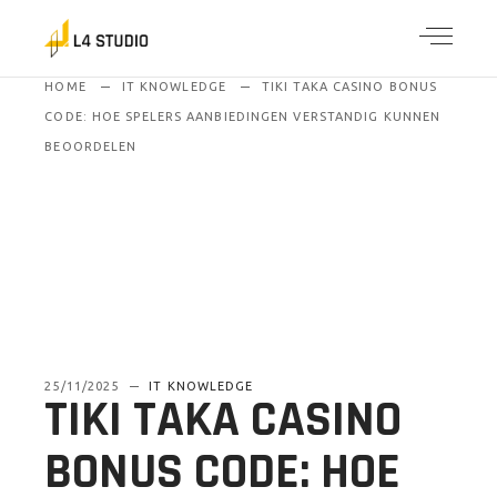
HOME
IT KNOWLEDGE
TIKI TAKA CASINO BONUS
CODE: HOE SPELERS AANBIEDINGEN VERSTANDIG KUNNEN
BEOORDELEN
25/11/2025
IT KNOWLEDGE
TIKI TAKA CASINO
BONUS CODE: HOE