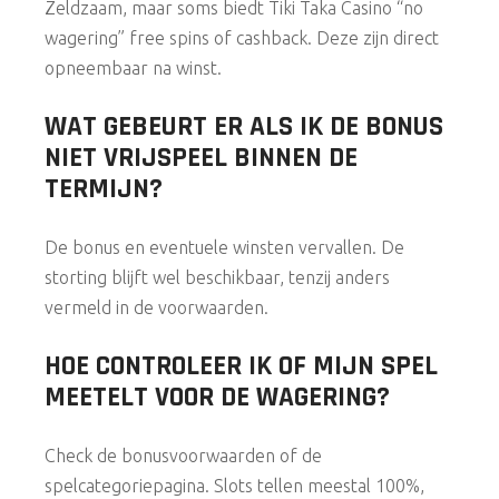
Zeldzaam, maar soms biedt Tiki Taka Casino “no
wagering” free spins of cashback. Deze zijn direct
opneembaar na winst.
WAT GEBEURT ER ALS IK DE BONUS
NIET VRIJSPEEL BINNEN DE
TERMIJN?
De bonus en eventuele winsten vervallen. De
storting blijft wel beschikbaar, tenzij anders
vermeld in de voorwaarden.
HOE CONTROLEER IK OF MIJN SPEL
MEETELT VOOR DE WAGERING?
Check de bonusvoorwaarden of de
spelcategoriepagina. Slots tellen meestal 100%,