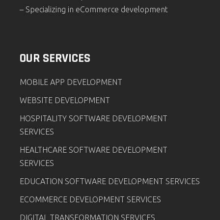
– Specializing in eCommerce development
OUR SERVICES
MOBILE APP DEVELOPMENT
WEBSITE DEVELOPMENT
HOSPITALITY SOFTWARE DEVELOPMENT
SERVICES
HEALTHCARE SOFTWARE DEVELOPMENT
SERVICES
EDUCATION SOFTWARE DEVELOPMENT SERVICES
ECOMMERCE DEVELOPMENT SERVICES
DIGITAL TRANSFORMATION SERVICES