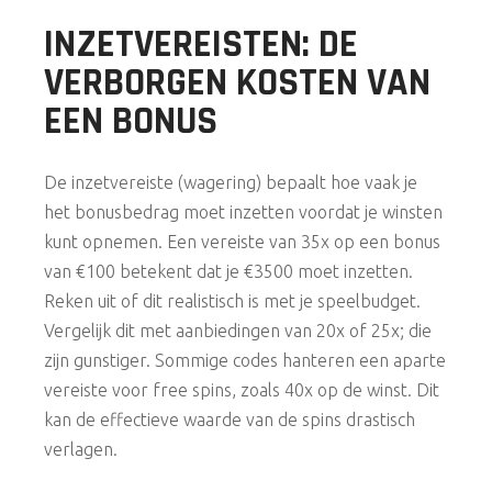
INZETVEREISTEN: DE
VERBORGEN KOSTEN VAN
EEN BONUS
De inzetvereiste (wagering) bepaalt hoe vaak je
het bonusbedrag moet inzetten voordat je winsten
kunt opnemen. Een vereiste van 35x op een bonus
van €100 betekent dat je €3500 moet inzetten.
Reken uit of dit realistisch is met je speelbudget.
Vergelijk dit met aanbiedingen van 20x of 25x; die
zijn gunstiger. Sommige codes hanteren een aparte
vereiste voor free spins, zoals 40x op de winst. Dit
kan de effectieve waarde van de spins drastisch
verlagen.