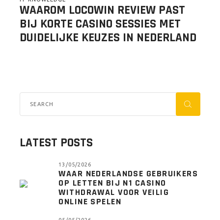
WAAROM LOCOWIN REVIEW PAST
BIJ KORTE CASINO SESSIES MET
DUIDELIJKE KEUZES IN NEDERLAND
LATEST POSTS
13/05/2026
WAAR NEDERLANDSE GEBRUIKERS
OP LETTEN BIJ N1 CASINO
WITHDRAWAL VOOR VEILIG
ONLINE SPELEN