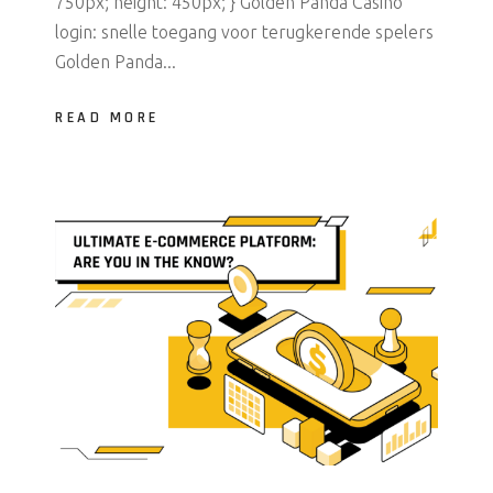
750px; height: 450px; } Golden Panda Casino
login: snelle toegang voor terugkerende spelers
Golden Panda...
READ MORE