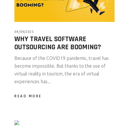
04/09/2025
WHY TRAVEL SOFTWARE
OUTSOURCING ARE BOOMING?
Because of the COVID19 pandemic, travel has
become impossible. But thanks to the use of
virtual reality in tourism, the era of virtual
experiences has...
READ MORE