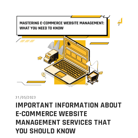
31/05/2023
IMPORTANT INFORMATION ABOUT
E-COMMERCE WEBSITE
MANAGEMENT SERVICES THAT
YOU SHOULD KNOW