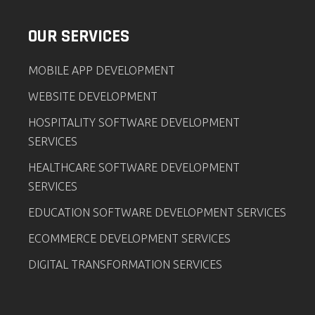
OUR SERVICES
MOBILE APP DEVELOPMENT
WEBSITE DEVELOPMENT
HOSPITALITY SOFTWARE DEVELOPMENT
SERVICES
HEALTHCARE SOFTWARE DEVELOPMENT
SERVICES
EDUCATION SOFTWARE DEVELOPMENT SERVICES
ECOMMERCE DEVELOPMENT SERVICES
DIGITAL TRANSFORMATION SERVICES