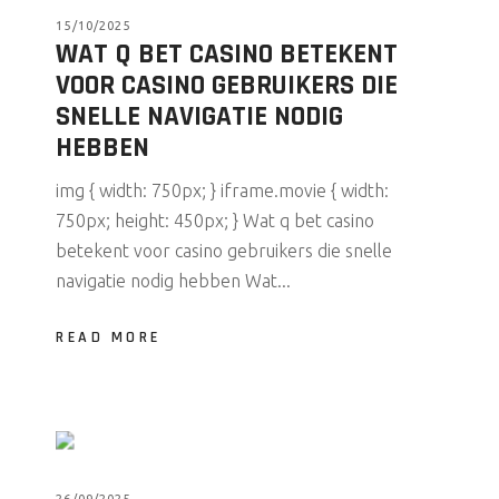
15/10/2025
WAT Q BET CASINO BETEKENT
VOOR CASINO GEBRUIKERS DIE
SNELLE NAVIGATIE NODIG
HEBBEN
img { width: 750px; } iframe.movie { width:
750px; height: 450px; } Wat q bet casino
betekent voor casino gebruikers die snelle
navigatie nodig hebben Wat...
READ MORE