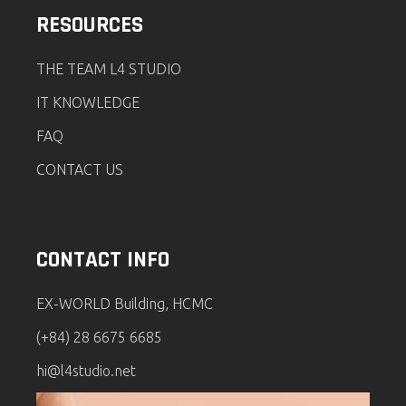
RESOURCES
THE TEAM L4 STUDIO
IT KNOWLEDGE
FAQ
CONTACT US
CONTACT INFO
EX-WORLD Building, HCMC
(+84) 28 6675 6685
hi@l4studio.net