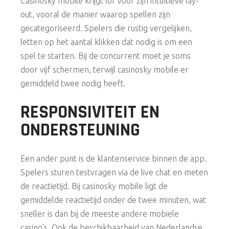
Casinosky mobile krijgt lof voor zijn intuïtieve lay-
out, vooral de manier waarop spellen zijn
gecategoriseerd. Spelers die rustig vergelijken,
letten op het aantal klikken dat nodig is om een
spel te starten. Bij de concurrent moet je soms
door vijf schermen, terwijl casinosky mobile er
gemiddeld twee nodig heeft.
RESPONSIVITEIT EN
ONDERSTEUNING
Een ander punt is de klantenservice binnen de app.
Spelers sturen testvragen via de live chat en meten
de reactietijd. Bij casinosky mobile ligt de
gemiddelde reactietijd onder de twee minuten, wat
sneller is dan bij de meeste andere mobiele
casino’s. Ook de beschikbaarheid van Nederlandse