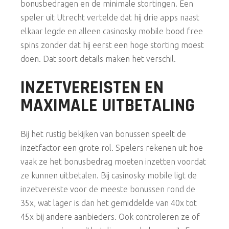
bonusbedragen en de minimale stortingen. Een
speler uit Utrecht vertelde dat hij drie apps naast
elkaar legde en alleen casinosky mobile bood free
spins zonder dat hij eerst een hoge storting moest
doen. Dat soort details maken het verschil.
INZETVEREISTEN EN
MAXIMALE UITBETALING
Bij het rustig bekijken van bonussen speelt de
inzetfactor een grote rol. Spelers rekenen uit hoe
vaak ze het bonusbedrag moeten inzetten voordat
ze kunnen uitbetalen. Bij casinosky mobile ligt de
inzetvereiste voor de meeste bonussen rond de
35x, wat lager is dan het gemiddelde van 40x tot
45x bij andere aanbieders. Ook controleren ze of