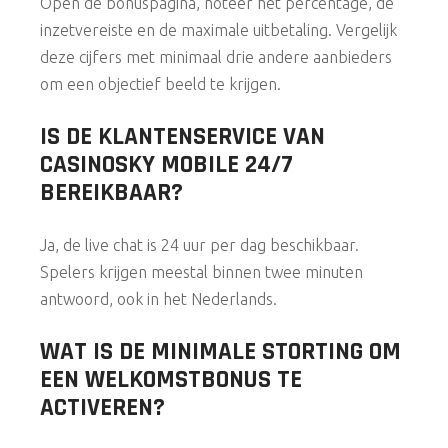
Open de bonuspagina, noteer het percentage, de
inzetvereiste en de maximale uitbetaling. Vergelijk
deze cijfers met minimaal drie andere aanbieders
om een objectief beeld te krijgen.
IS DE KLANTENSERVICE VAN
CASINOSKY MOBILE 24/7
BEREIKBAAR?
Ja, de live chat is 24 uur per dag beschikbaar.
Spelers krijgen meestal binnen twee minuten
antwoord, ook in het Nederlands.
WAT IS DE MINIMALE STORTING OM
EEN WELKOMSTBONUS TE
ACTIVEREN?