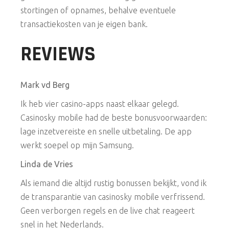
stortingen of opnames, behalve eventuele
transactiekosten van je eigen bank.
REVIEWS
Mark vd Berg
Ik heb vier casino-apps naast elkaar gelegd.
Casinosky mobile had de beste bonusvoorwaarden:
lage inzetvereiste en snelle uitbetaling. De app
werkt soepel op mijn Samsung.
Linda de Vries
Als iemand die altijd rustig bonussen bekijkt, vond ik
de transparantie van casinosky mobile verfrissend.
Geen verborgen regels en de live chat reageert
snel in het Nederlands.